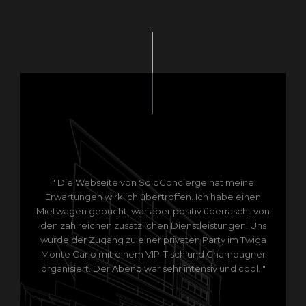
" Die Webseite von SoloConcierge hat meine
Erwartungen wirklich übertroffen. Ich habe einen
Mietwagen gebucht, war aber positiv überrascht von
den zahlreichen zusätzlichen Dienstleistungen. Uns
wurde der Zugang zu einer privaten Party im Twiga
Monte Carlo mit einem VIP-Tisch und Champagner
organisiert. Der Abend war sehr intensiv und cool. "