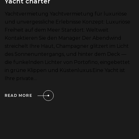
Yacht charter
Yachtvermietung Yachtvermietung für luxuriöse
und unvergessliche Erlebnisse Konzept: Luxuriöse
Freiheit auf dem Meer Standort: Weltweit
Kontaktieren Sie den Manager Der Abendwind
streichelt Ihre Haut, Champagner glitzert im Licht
des Sonnenuntergangs, und hinter dem Deck —
die funkelnden Lichter von Portofino, eingebettet
in grüne Klippen und Küstenluxus.Eine Yacht ist
Ihre private…
READ MORE