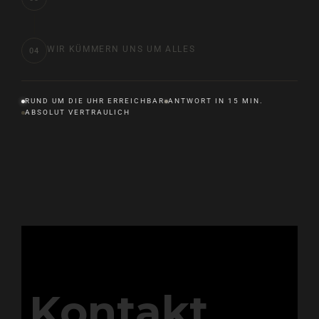
WIR KÜMMERN UNS UM ALLES
04
RUND UM DIE UHR ERREICHBAR
ANTWORT IN 15 MIN.
ABSOLUT VERTRAULICH
Kontakt