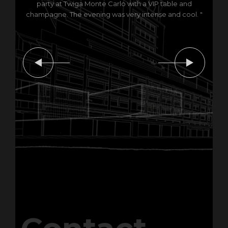
party at Twiga Monte Carlo with a VIP table and
champagne. The evening was very intense and cool. "