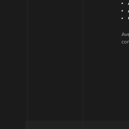
Ave
co