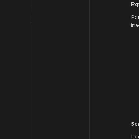
Exp
Por
ina
Se
Pou