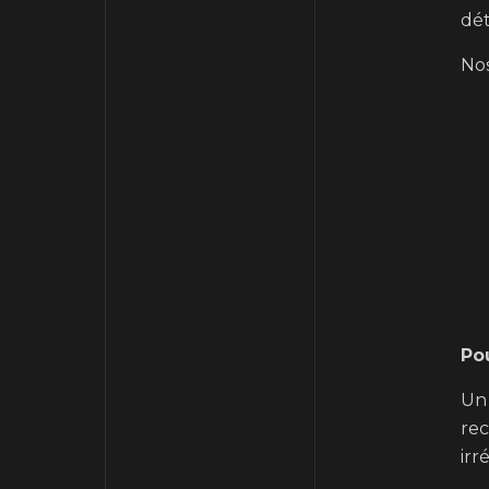
dét
Nos
Po
Un 
rec
irr