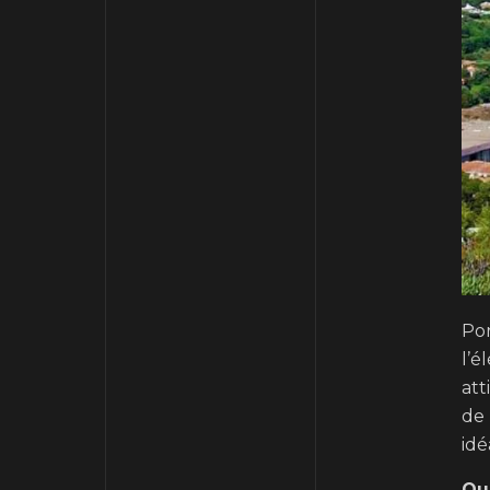
Por
l’é
att
de 
idé
Qu