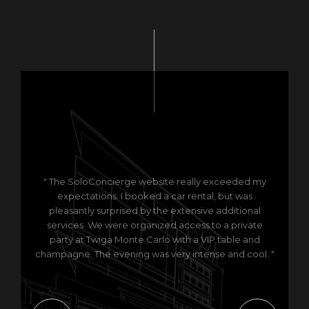
" The SoloConcierge website really exceeded my
expectations. I booked a car rental, but was
pleasantly surprised by the extensive additional
services. We were organized access to a private
party at Twiga Monte Carlo with a VIP table and
champagne. The evening was very intense and cool. "