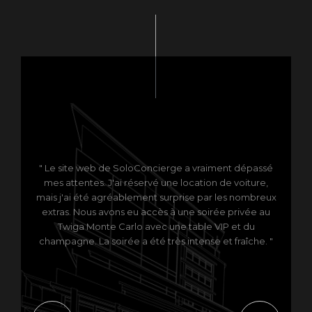
" Le site web de SoloConcierge a vraiment dépassé
mes attentes. J'ai réservé une location de voiture,
mais j'ai été agréablement surprise par les nombreux
extras. Nous avons eu accès à une soirée privée au
Twiga Monte Carlo avec une table VIP et du
champagne. La soirée a été très intense et fraîche. "