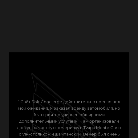
" Сайт SoloConcierge действительно превзошел
мои ожидания. Я заказал аренду автомобиля, но
был приятно удивлен обширными
дополнительными услугами. Нам организовали
доступ на частную вечеринку в Twiga Monte Carlo
с VIP-столиком и шампанским. Вечер был очень