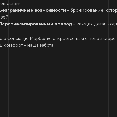
тешествия.
Безграничные возможности
– бронирование, кото
язей.
Персонализированный подход
– каждая деталь от
Solo Concierge Марбелья откроется вам с новой стор
ш комфорт – наша забота.