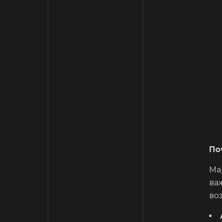
По
Ма
ва
во