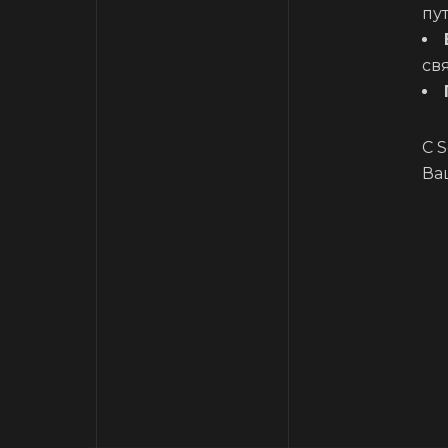
пу
св
С 
Ва