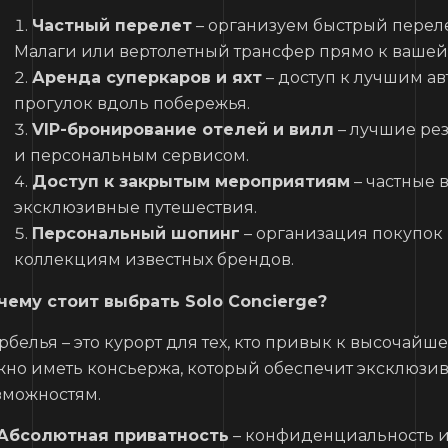
Частный перелет
– организуем быстрый переле
Малаги или вертолетный трансфер прямо к вашей
Аренда суперкаров и яхт
– доступ к лучшим а
прогулок вдоль побережья.
VIP-бронирование отелей и вилл
– лучшие ре
и персональным сервисом.
Доступ к закрытым мероприятиям
– частные 
эксклюзивные путешествия.
Персональный шопинг
– организация покупок 
коллекциям известных брендов.
чему стоит выбрать Solo Concierge?
рбелья – это курорт для тех, кто привык к высочай
жно иметь консьержа, который обеспечит эксклюз
зможностям.
Абсолютная приватность
– конфиденциальность и 