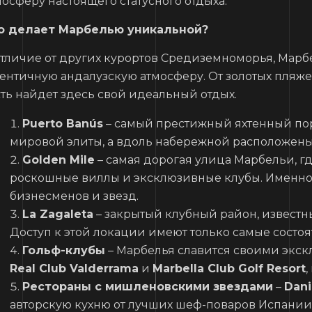
мосферу настоящего статусного отдыха.
о делает Марбелью уникальной?
отличие от других курортов Средиземноморья, Марбе
тентичную андалузскую атмосферу. От золотых пляж
сть найдет здесь свой идеальный отдых.
Puerto Banús
– самый престижный яхтенный пор
мировой элиты, а вдоль набережной расположен
Golden Mile
– самая дорогая улица Марбельи, гд
роскошные виллы и эксклюзивные клубы. Именно 
бизнесменов и звезд.
La Zagaleta
– закрытый клубный район, известн
Доступ к этой локации имеют только самые состо
Гольф-клубы
– Марбелья славится своими экс
Real Club Valderrama
и
Marbella Club Golf Resort
,
Рестораны с мишленовскими звездами
–
Dani
авторскую кухню от лучших шеф-поваров Испании