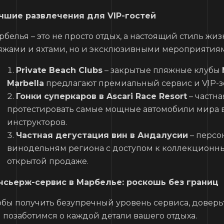
чшие развлечения для VIP-гостей
рбелья – это не просто отдых, а настоящий стиль жи
яжами и яхтами, но и эксклюзивными мероприятия
Private Beach Clubs
– закрытые пляжные клубы
Marbella
предлагают премиальный сервис и VIP-з
Гонки суперкаров в Ascari Race Resort
– частна
протестировать самые мощные автомобили мира
инструкторов.
Частная дегустация вин в Андалусии
– персо
винодельням региона с доступом к коллекционны
открытой продаже.
нсьерж-сервис в Марбелье: роскошь без границ
обы получить безупречный уровень сервиса, доверьт
 позаботимся о каждой детали вашего отдыха.