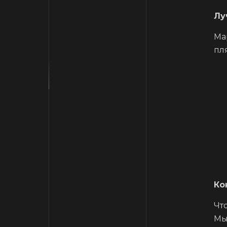
Лу
Ма
пл
Ко
Чт
Мы