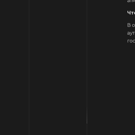
ат
Чт
В 
ау
го