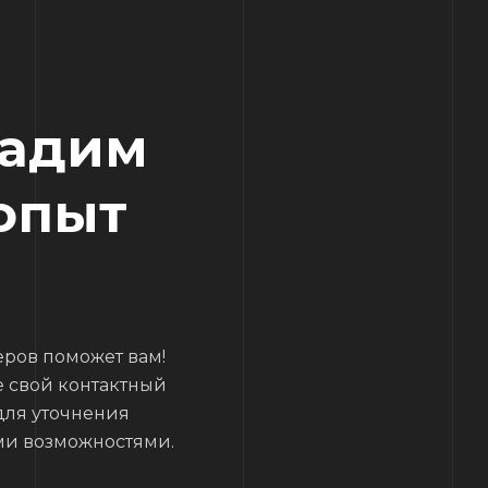
дадим
опыт
ров поможет вам!
е свой контактный
для уточнения
ми возможностями.