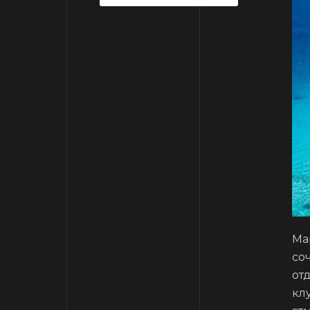
Ма
со
от
кл