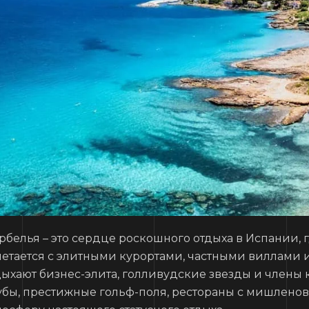
рбелья – это сердце роскошного отдыха в Испании,
четается с элитными курортами, частными виллами 
дыхают бизнес-элита, голливудские звезды и члены 
убы, престижные гольф-поля, рестораны с мишленовс