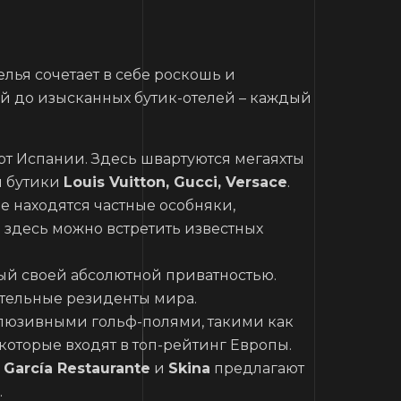
лья сочетает в себе роскошь и
ей до изысканных бутик-отелей – каждый
т Испании. Здесь швартуются мегаяхты
ы бутики
Louis Vuitton, Gucci, Versace
.
е находятся частные особняки,
здесь можно встретить известных
ый своей абсолютной приватностью.
ятельные резиденты мира.
клюзивными гольф-полями, такими как
 которые входят в топ-рейтинг Европы.
 García Restaurante
и
Skina
предлагают
.