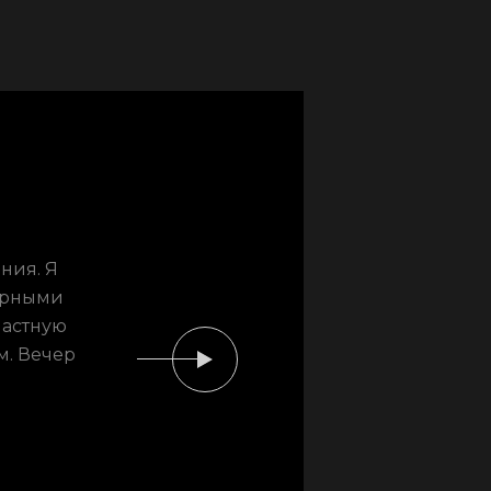
ния. Я
ширными
частную
м. Вечер