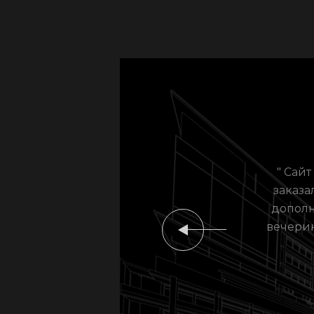
" Сай
заказа
дополн
вечерин