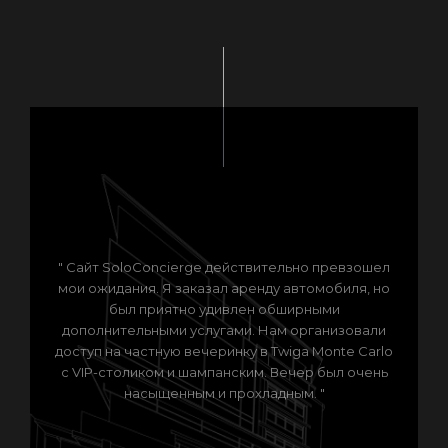
" Сайт SoloConcierge действительно превзошел
мои ожидания. Я заказал аренду автомобиля, но
был приятно удивлен обширными
дополнительными услугами. Нам организовали
доступ на частную вечеринку в Twiga Monte Carlo
с VIP-столиком и шампанским. Вечер был очень
насыщенным и прохладным. "